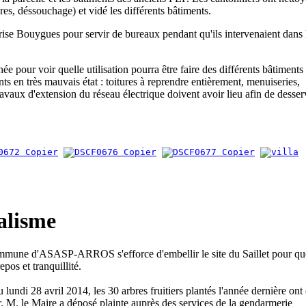
bres, déssouchage) et vidé les différents bâtiments.
eprise Bouygues pour servir de bureaux pendant qu'ils intervenaient dans 
e pour voir quelle utilisation pourra être faire des différents bâtiments
nts en très mauvais état : toitures à reprendre entièrement, menuiseries,
travaux d'extension du réseau électrique doivent avoir lieu afin de desser
alisme
mmune d'ASASP-ARROS s'efforce d'embellir le site du Saillet pour qu
epos et tranquillité.
lundi 28 avril 2014, les 30 arbres fruitiers plantés l'année dernière ont 
r. M. le Maire a déposé plainte auprès des services de la gendarmerie