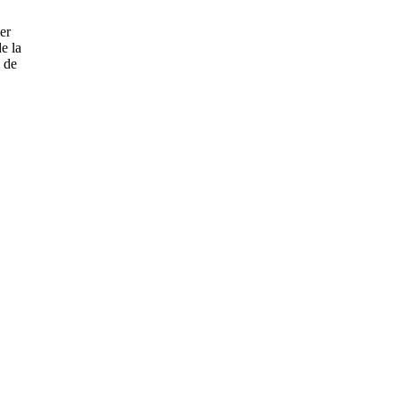
er
e la
e de