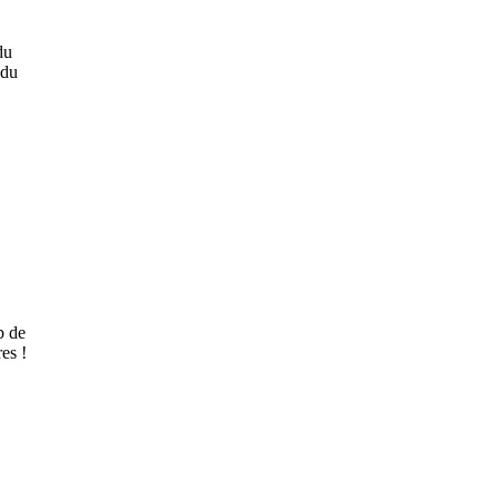
du
 du
b de
es !