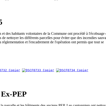
5
s et des habitants volontaires de la Commune ont procédé à l'écobuage
s de nettoyer les différents parcelles pour éviter que des incendies sauv
la réglementation et l'encadrement de l'opération ont permis que tout se
s Ex-PEP
la parcelle et les bâtiments des anciens PEP. Les cantonniers ont nettoy