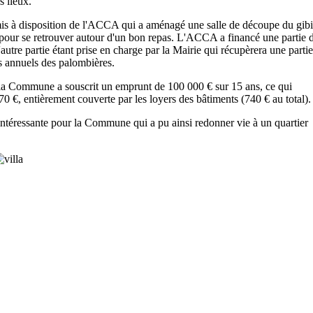
s lieux.
 mis à disposition de l'ACCA qui a aménagé une salle de découpe du gibi
e pour se retrouver autour d'un bon repas. L'ACCA a financé une partie d
'autre partie étant prise en charge par la Mairie qui récupèrera une parti
rs annuels des palombières.
, la Commune a souscrit un emprunt de 100 000 € sur 15 ans, ce qui
0 €, entièrement couverte par les loyers des bâtiments (740 € au total).
ntéressante pour la Commune qui a pu ainsi redonner vie à un quartier