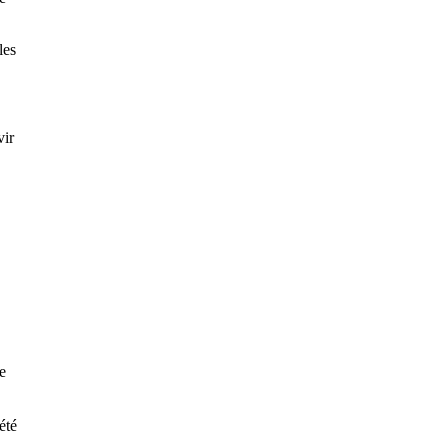
les
vir
e
été