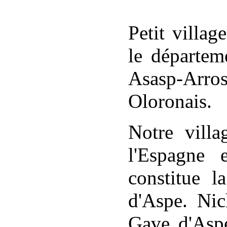
Petit villag
le départem
Asasp-Arr
Oloronais.
Notre villa
l'Espagne
constitue l
d'Aspe. Nic
Gave d'Aspe