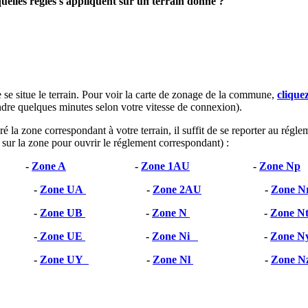
elles règles s'appliquent sur un terrain donné ?
 se situe le terrain. Pour voir la carte de zonage de la commune,
clique
dre quelques minutes selon votre vitesse de connexion).
é la zone correspondant à votre terrain, il suffit de se reporter au régle
r sur la zone pour ouvrir le réglement correspondant) :
-
Zone A
-
Zone 1AU
-
Zone Np
-
Zone UA
-
Zone 2AU
-
Zone N
-
Zone UB
-
Zone N
-
Zone N
-
Zone UE
-
Zone Ni
-
Zone N
-
Zone UY
-
Zone Nl
-
Zone N